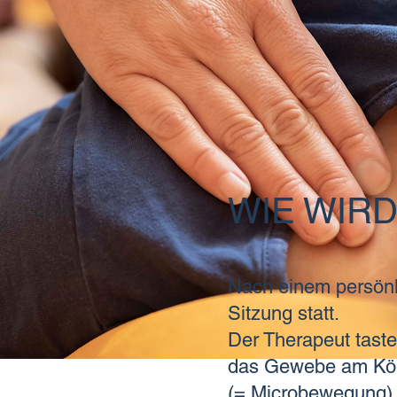
WIE WIR
Nach einem persönl
Sitzung statt.
Der Therapeut taste
das Gewebe am Körp
(= Microbewegung) 