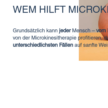
WEM HILFT MICROK
Grundsätzlich kann
jeder
Mensch –
vom 
von der Microkinesitherapie profitieren, d
unterschiedlichsten Fällen
auf sanfte We