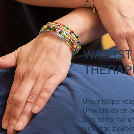
WAS IST
THERAP
Unser Körper reag
Umweltfaktoren od
Dies ist normal u
allerdings zu Bes